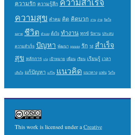
ความสำเร็จ
ความรัก
ความรู้สึก
ความสุข
คิดบวก
คิด
คำคม
งาน
ง่าย
จิตใจ
ชีวิต
ทำงาน
ทุกข์
ตั้งใจ
นิทาน
ประสบ
ฉลาด
ตัวเอง
ปัญหา
สำเร็จ
รัก
ความสำเร็จ
พัฒนา
มุมมอง
วิธี
สุข
เรียนรู้
หลักการ
เวลา
เป้าหมาย
เพื่อน
เรียน
เก่ง
แนวคิด
แก้ปัญหา
แนวทาง
แฟน
เสียใจ
แก้ไข
ใส่ใจ
This work is licensed under a
Creative