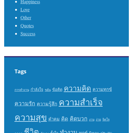
Happiness
Love
Other
Quotes
Success
Tags
ความคิด
ความทุกข์
กำลังใจ
ข้อคิด
การทำงาน
ขยัน
ความสำเร็จ
ความรัก
ความรู้สึก
ความสุข
คิดบวก
คิด
คำคม
งาน
ง่าย
จิตใจ
ชีวิต
ทำงาน
ทุกข์
ตั้งใจ
นิทาน
ประสบ