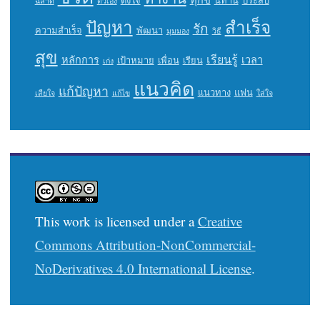
ฉลาด
ตัวเอง
ปัญหา
สำเร็จ
รัก
ความสำเร็จ
พัฒนา
มุมมอง
วิธี
สุข
เรียนรู้
หลักการ
เวลา
เป้าหมาย
เพื่อน
เรียน
เก่ง
แนวคิด
แก้ปัญหา
แนวทาง
แฟน
เสียใจ
แก้ไข
ใส่ใจ
This work is licensed under a
Creative
Commons Attribution-NonCommercial-
NoDerivatives 4.0 International License
.