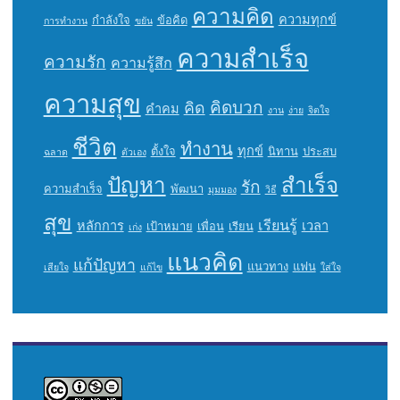
ความคิด
ความทุกข์
กำลังใจ
ข้อคิด
การทำงาน
ขยัน
ความสำเร็จ
ความรัก
ความรู้สึก
ความสุข
คิดบวก
คิด
คำคม
งาน
ง่าย
จิตใจ
ชีวิต
ทำงาน
ทุกข์
ตั้งใจ
นิทาน
ประสบ
ฉลาด
ตัวเอง
ปัญหา
สำเร็จ
รัก
ความสำเร็จ
พัฒนา
มุมมอง
วิธี
สุข
เรียนรู้
หลักการ
เวลา
เป้าหมาย
เพื่อน
เรียน
เก่ง
แนวคิด
แก้ปัญหา
แนวทาง
แฟน
เสียใจ
แก้ไข
ใส่ใจ