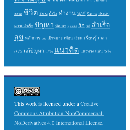
งาน
ง่าย
จิตใจ
ชีวิต
ทำงาน
ทุกข์
ตั้งใจ
นิทาน
ประสบ
ฉลาด
ตัวเอง
ปัญหา
สำเร็จ
รัก
ความสำเร็จ
พัฒนา
มุมมอง
วิธี
สุข
เรียนรู้
หลักการ
เวลา
เป้าหมาย
เพื่อน
เรียน
เก่ง
แนวคิด
แก้ปัญหา
แนวทาง
แฟน
เสียใจ
แก้ไข
ใส่ใจ
This work is licensed under a
Creative
Commons Attribution-NonCommercial-
NoDerivatives 4.0 International License
.