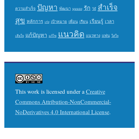
ปัญหา
สำเร็จ
รัก
ความสำเร็จ
พัฒนา
มุมมอง
วิธี
สุข
เรียนรู้
หลักการ
เวลา
เป้าหมาย
เพื่อน
เรียน
เก่ง
แนวคิด
แก้ปัญหา
แนวทาง
แฟน
เสียใจ
แก้ไข
ใส่ใจ
This work is licensed under a
Creative
Commons Attribution-NonCommercial-
NoDerivatives 4.0 International License
.