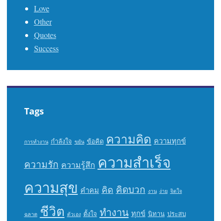
Love
Other
Quotes
Success
Tags
ความคิด
ความทุกข์
กำลังใจ
ข้อคิด
การทำงาน
ขยัน
ความสำเร็จ
ความรัก
ความรู้สึก
ความสุข
คิดบวก
คิด
คำคม
งาน
ง่าย
จิตใจ
ชีวิต
ทำงาน
ทุกข์
ตั้งใจ
นิทาน
ประสบ
ฉลาด
ตัวเอง