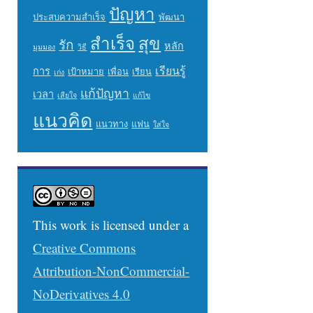
ปัญหา
ประสบความสำเร็จ
พัฒนา
สำเร็จ
สุข
รัก
หลัก
มุมมอง
วิธี
เรียนรู้
การ
เป้าหมาย
เพื่อน
เรียน
เก่ง
แก้ปัญหา
เวลา
เสียใจ
แก้ไข
แนวคิด
แนวทาง
แฟน
ใส่ใจ
This work is licensed under a
Creative Commons
Attribution-NonCommercial-
NoDerivatives 4.0