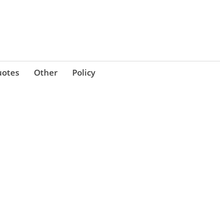
otes
Other
Policy