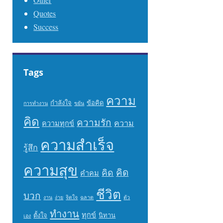
Quotes
Success
Tags
ความ
กำลังใจ
ข้อคิด
การทำงาน
ขยัน
คิด
ความรัก
ความ
ความทุกข์
ความสำเร็จ
รู้สึก
ความสุข
คิด
คิด
คำคม
ชีวิต
บวก
งาน
ง่าย
จิตใจ
ฉลาด
ตัว
ทำงาน
ทุกข์
ตั้งใจ
นิทาน
เอง