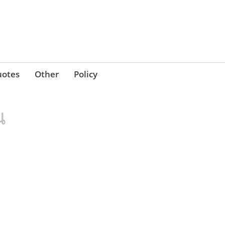
otes
Other
Policy
น