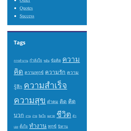
Quotes
Success
Tags
ความ
กำลังใจ
ข้อคิด
การทำงาน
ขยัน
คิด
ความรัก
ความ
ความทุกข์
ความสำเร็จ
รู้สึก
ความสุข
คิด
คิด
คำคม
ชีวิต
บวก
งาน
ง่าย
จิตใจ
ฉลาด
ตัว
ทำงาน
ทุกข์
ตั้งใจ
นิทาน
เอง