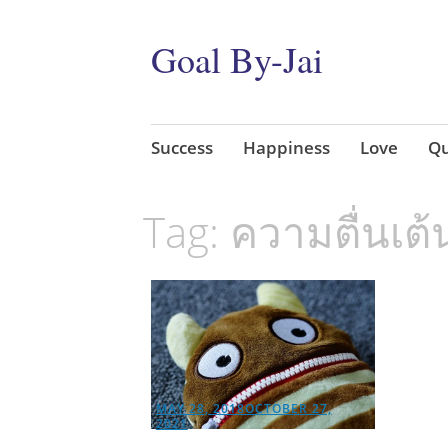
Goal By-Jai
Skip
Success
Happiness
Love
Qu
to
content
Tag:
ความตื่นเต้
MAY 28, 2018
OCTOBER 27,
2021