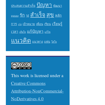
ปัญหา
ประสบความสำเร็จ
พัฒนา
สำเร็จ
สุข
รัก
หลัก
มุมมอง
วิธี
เรียนรู้
การ
เป้าหมาย
เพื่อน
เรียน
เก่ง
แก้ปัญหา
เวลา
เสียใจ
แก้ไข
แนวคิด
แนวทาง
แฟน
ใส่ใจ
This work is licensed under a
Creative Commons
Attribution-NonCommercial-
NoDerivatives 4.0