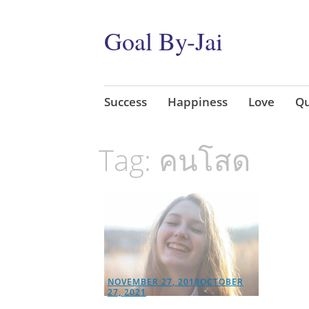
Goal By-Jai
Skip
Success
Happiness
Love
Qu
to
content
Tag:
คนโสด
NOVEMBER 27, 2018
OCTOBER
27, 2021