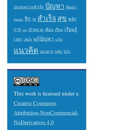
ปัญหา
ประสบความสำเร็จ
พัฒนา
สำเร็จ
สุข
รัก
หลัก
มุมมอง
วิธี
เรียนรู้
การ
เป้าหมาย
เพื่อน
เรียน
เก่ง
แก้ปัญหา
เวลา
เสียใจ
แก้ไข
แนวคิด
แนวทาง
แฟน
ใส่ใจ
This work is licensed under a
Creative Commons
Attribution-NonCommercial-
NoDerivatives 4.0