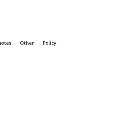
otes
Other
Policy