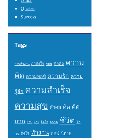
Quotes
Success
Tags
ความ
กำลังใจ
ข้อคิด
การทำงาน
ขยัน
คิด
ความรัก
ความ
ความทุกข์
ความสำเร็จ
รู้สึก
ความสุข
คิด
คิด
คำคม
ชีวิต
บวก
งาน
ง่าย
จิตใจ
ฉลาด
ตัว
ทำงาน
ทุกข์
ตั้งใจ
นิทาน
เอง